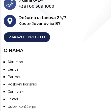
7 dana 0-24
+381 60 309 1000
Dežurna ustanova 24/7
Koste Jovanovića 87
ZAKAŽITE PREGLED
O NAMA
Aktuelno
Centri
Partneri
Poslovni korisnici
Cenovnik
Lekari
Uslovi korišćenja