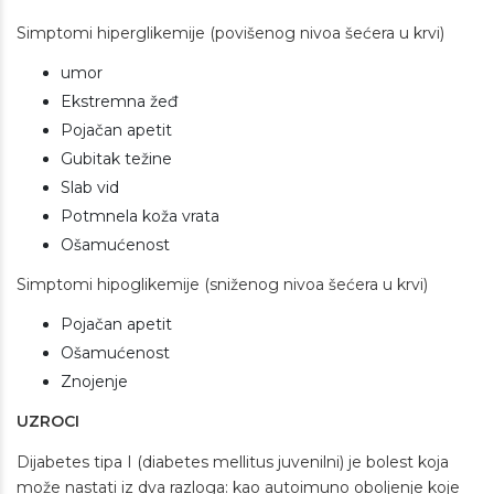
Simptomi hiperglikemije (povišenog nivoa šećera u krvi)
umor
Ekstremna žeđ
Pojačan apetit
Gubitak težine
Slab vid
Potmnela koža vrata
Ošamućenost
Simptomi hipoglikemije (sniženog nivoa šećera u krvi)
Pojačan apetit
Ošamućenost
Znojenje
UZROCI
Dijabetes tipa I (diabetes mellitus juvenilni) je bolest koja
može nastati iz dva razloga: kao autoimuno oboljenje koje