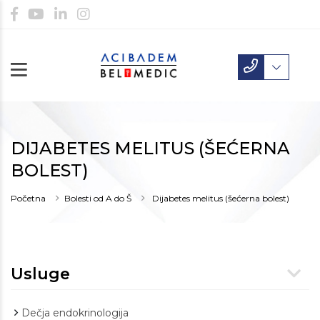
DIJABETES MELITUS (ŠEĆERNA
BOLEST)
Početna
Bolesti od A do Š
Dijabetes melitus (šećerna bolest)
Usluge
Dečja endokrinologija