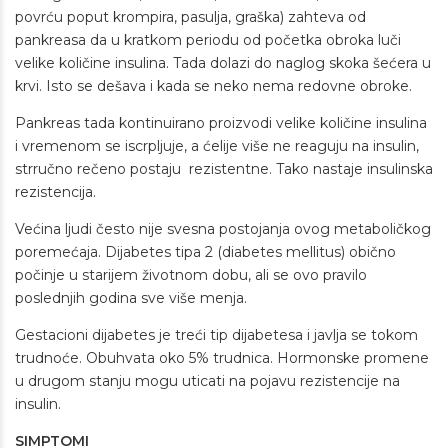
povrću poput krompira, pasulja, graška) zahteva od
pankreasa da u kratkom periodu od početka obroka luči
velike količine insulina. Tada dolazi do naglog skoka šećera u
krvi. Isto se dešava i kada se neko nema redovne obroke.
Pankreas tada kontinuirano proizvodi velike količine insulina
i vremenom se iscrpljuje, a ćelije više ne reaguju na insulin,
strručno rečeno postaju rezistentne. Tako nastaje insulinska
rezistencija.
Većina ljudi često nije svesna postojanja ovog metaboličkog
poremećaja. Dijabetes tipa 2 (diabetes mellitus) obično
počinje u starijem životnom dobu, ali se ovo pravilo
poslednjih godina sve više menja.
Gestacioni dijabetes je treći tip dijabetesa i javlja se tokom
trudnoće. Obuhvata oko 5% trudnica. Hormonske promene
u drugom stanju mogu uticati na pojavu rezistencije na
insulin.
SIMPTOMI