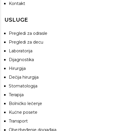
Kontakt
USLUGE
Pregledi za odrasle
Pregledi za decu
Laboratorija
Dijagnostika
Hirurgija
Dečija hirurgija
Stomatologija
Terapija
Bolničko lečenje
Kućne posete
Transport
Obezbeđenje događaja