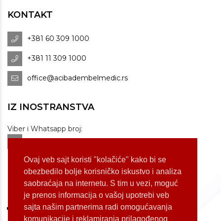
KONTAKT
+381 60 309 1000
+381 11 309 1000
office@acibadembelmedic.rs
IZ INOSTRANSTVA
Viber i Whatsapp broj:
+381 60 309 1070
Dostupnost: od 07 do 22h
Ovaj veb sajt koristi "kolačiće" kako bi se
obezbedilo bolje korisničko iskustvo i analiza
saobraćaja na internetu. S tim u vezi, moguć
LOKACIJE
je prenos informacija o vašoj upotrebi veb
sajta našim partnerima radi omogućavanja
Koste Jovanovića 87 (Voždovac)
komunikacije i reklamiranja prilagođenog