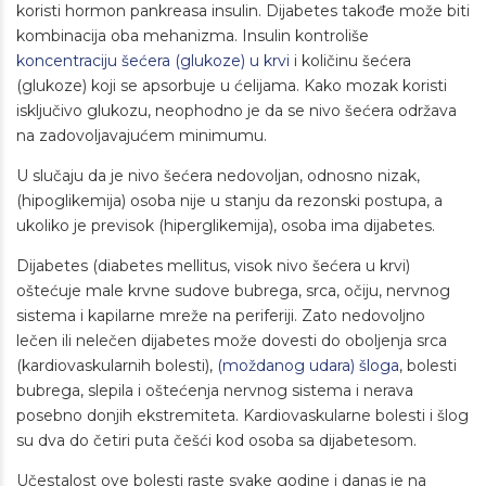
koristi hormon pankreasa insulin. Dijabetes takođe može biti
kombinacija oba mehanizma. Insulin kontroliše
koncentraciju šećera (glukoze) u krvi
i količinu šećera
(glukoze) koji se apsorbuje u ćelijama. Kako mozak koristi
isključivo glukozu, neophodno je da se nivo šećera održava
na zadovoljavajućem minimumu.
U slučaju da je nivo šećera nedovoljan, odnosno nizak,
(hipoglikemija) osoba nije u stanju da rezonski postupa, a
ukoliko je previsok (hiperglikemija), osoba ima dijabetes.
Dijabetes (diabetes mellitus, visok nivo šećera u krvi)
oštećuje male krvne sudove bubrega, srca, očiju, nervnog
sistema i kapilarne mreže na periferiji. Zato nedovoljno
lečen ili nelečen dijabetes može dovesti do oboljenja srca
(kardiovaskularnih bolesti),
(moždanog udara) šloga
, bolesti
bubrega, slepila i oštećenja nervnog sistema i nerava
posebno donjih ekstremiteta. Kardiovaskularne bolesti i šlog
su dva do četiri puta češći kod osoba sa dijabetesom.
Učestalost ove bolesti raste svake godine i danas je na