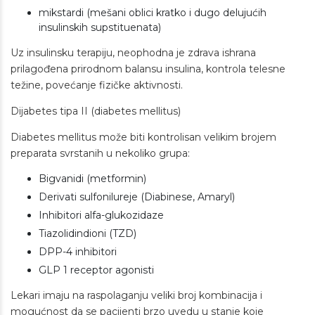
mikstardi (mešani oblici kratko i dugo delujućih
insulinskih supstituenata)
Uz insulinsku terapiju, neophodna je zdrava ishrana
prilagođena prirodnom balansu insulina, kontrola telesne
težine, povećanje fizičke aktivnosti.
Dijabetes tipa II (diabetes mellitus)
Diabetes mellitus može biti kontrolisan velikim brojem
preparata svrstanih u nekoliko grupa:
Bigvanidi (metformin)
Derivati sulfonilureje (Diabinese, Amaryl)
Inhibitori alfa-glukozidaze
Tiazolidindioni (TZD)
DPP-4 inhibitori
GLP 1 receptor agonisti
Lekari imaju na raspolaganju veliki broj kombinacija i
mogućnost da se pacijenti brzo uvedu u stanje koje