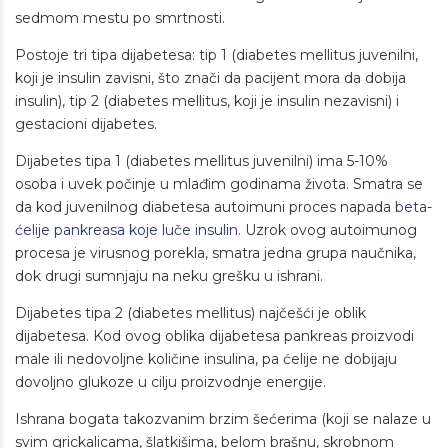
sedmom mestu po smrtnosti.
Postoje tri tipa dijabetesa: tip 1 (diabetes mellitus juvenilni,
koji je insulin zavisni, što znači da pacijent mora da dobija
insulin), tip 2 (diabetes mellitus, koji je insulin nezavisni) i
gestacioni dijabetes.
Dijabetes tipa 1 (diabetes mellitus juvenilni) ima 5-10%
osoba i uvek počinje u mlađim godinama života. Smatra se
da kod juvenilnog diabetesa autoimuni proces napada
beta-
ćelije pankreasa koje luče insulin
. Uzrok ovog autoimunog
procesa je virusnog porekla, smatra jedna grupa naučnika,
dok drugi sumnjaju na neku grešku u ishrani.
Dijabetes tipa 2 (diabetes mellitus) najčešći je oblik
dijabetesa. Kod ovog oblika dijabetesa pankreas proizvodi
male ili nedovoljne količine insulina, pa ćelije ne dobijaju
dovoljno glukoze u cilju proizvodnje energije.
Ishrana bogata takozvanim brzim šećerima (koji se nalaze u
svim grickalicama, šlatkišima, belom brašnu, skrobnom