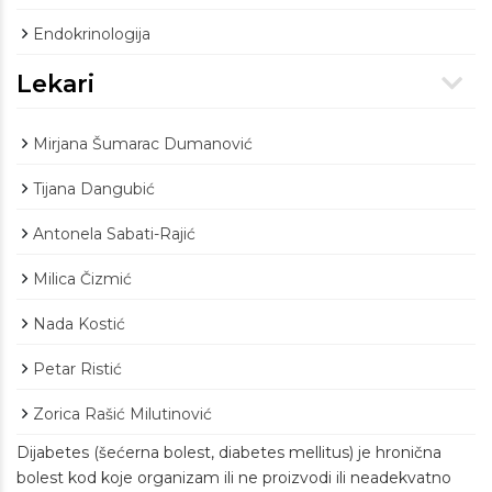
Endokrinologija
Lekari
Mirjana Šumarac Dumanović
Tijana Dangubić
Antonela Sabati-Rajić
Milica Čizmić
Nada Kostić
Petar Ristić
Zorica Rašić Milutinović
Dijabetes (šećerna bolest, diabetes mellitus) je hronična
bolest kod koje organizam ili ne proizvodi ili neadekvatno