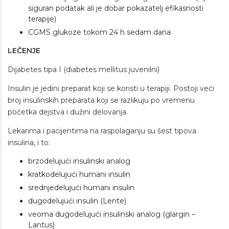
siguran podatak ali je dobar pokazatelj efikasnosti
terapije)
CGMS glukoze tokom 24 h sedam dana
LEČENJE
Dijabetes tipa I (diabetes mellitus juvenilni)
Insulin je jedini preparat koji se koristi u terapiji. Postoji veći
broj insulinskih preparata koji se razlikuju po vremenu
početka dejstva i dužini delovanja.
Lekarima i pacijentima na raspolaganju su šest tipova
insulina, i to:
brzodelujući insulinski analog
kratkodelujući humani insulin
srednjedelujući humani insulin
dugodelujući insulin (Lente)
veoma dugodelujući insulinski analog (glargin –
Lantus)