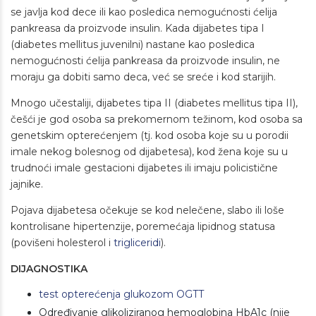
se javlja kod dece ili kao posledica nemogućnosti ćelija
pankreasa da proizvode insulin. Kada dijabetes tipa I
(diabetes mellitus juvenilni) nastane kao posledica
nemogućnosti ćelija pankreasa da proizvode insulin, ne
moraju ga dobiti samo deca, već se sreće i kod starijih.
Mnogo učestaliji, dijabetes tipa II (diabetes mellitus tipa II),
češći je god osoba sa prekomernom težinom, kod osoba sa
genetskim opterećenjem (tj. kod osoba koje su u porodii
imale nekog bolesnog od dijabetesa), kod žena koje su u
trudnoći imale gestacioni dijabetes ili imaju policistične
jajnike.
Pojava dijabetesa očekuje se kod nelečene, slabo ili loše
kontrolisane hipertenzije, poremećaja lipidnog statusa
(povišeni holesterol i
trigliceridi
).
DIJAGNOSTIKA
test opterećenja glukozom OGTT
Određivanje glikoliziranog hemoglobina HbA1c (nije